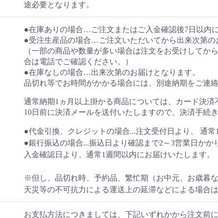
途必要となります。
●在庫ありの場合…ご注文またはご入金確認後7日以内
●受注生産品の場合…ご注文いただいてから出来次第の
（一部の商品や数量が多い場合は注文をお受けしてか
合は電話でご確認ください。）
●在庫なしの場合…出来次第のお届けとなります。
品切れ等でお時間がかかる場合には、別途納期をご連
通常納期1ヵ月以上掛かる商品については、カード決済
10日前に決済メールを送付いたしますので、決済手続
●代金引換、クレジットの場合...注文受付日より、 通
●銀行振込の場合...振込日より確認まで2～3営業日かか
入金確認日より、通常1週間以内にお届けいたします。
※但し、品切れ時、予約品、繁忙期（お中元、お歳暮
天災等の不可抗力による運送上の延滞などによる場合
お支払方法につきましては、下記いずれかから注文前