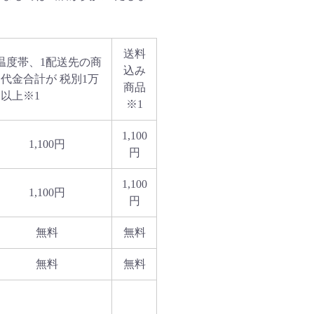
送料
温度帯、1配送先の商
込み
代金合計が 税別1万
商品
以上※1
※1
1,100
1,100円
円
1,100
1,100円
円
無料
無料
無料
無料