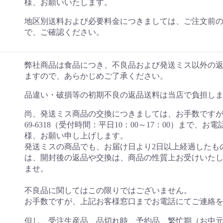
様、お願いいたします。
地区別送料および必要料金につきましては、ご注文前
で、ご確認ください。
弊社商品は食品につき、不良品および発送ミス以外の
ますので、あらかじめご了承ください。
品違い・破損等の初期不良の返品送料は当店で負担し
尚、発送ミス商品の交換につきましては、お手数ですが至急
69-6318（受付時間：平日10：00～17：00）まで、
様、お願い申し上げします。
発送ミスの商品でも、お届け日より2日以上経過したも
は、開封後の返品や交換は、商品の性質上お受けいた
ませ。
不良品に関してはこの限りではございません。
お手数ですが、上記お客様窓口までお電話にてご連絡
但し、受注生産品、品切れ時、予約品、繁忙期（お中元