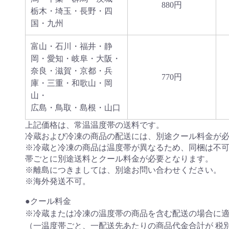
880円
栃木・埼玉・長野・四
国・九州
富山・石川・福井・静
岡・愛知・岐阜・大阪・
奈良・滋賀・京都・兵
770円
庫・三重・和歌山・岡
山・
広島・鳥取・島根・山口
上記価格は、常温温度帯の送料です。
冷蔵および冷凍の商品の配送には、別途クール料金が
※冷蔵と冷凍の商品は温度帯が異なるため、同梱は不
帯ごとに別途送料とクール料金が必要となります。
※離島につきましては、別途お問い合わせください。
※海外発送不可。
●クール料金
※冷蔵または冷凍の温度帯の商品を含む配送の場合に
（一温度帯ごと、一配送先あたりの商品代金合計が 税別10,